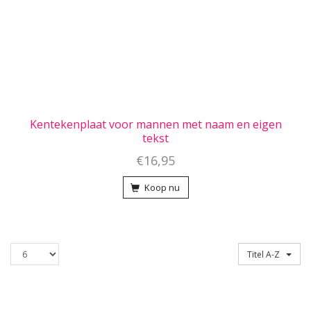
Kentekenplaat voor mannen met naam en eigen
tekst
€16,95
Koop nu
Producten
Sorteren op
Titel A-Z
per
pagina