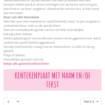
'weethoeikheet.nl!' Bij het melden van een probleem met een
besteld artikel werd er direct overlegd over de beste oplossing en
werd het in 'no time' opgelost. Uitstekende service dus, ik ben meer
dan tevreden.
Roos van den Mosselaar
Heb hier een niet-reanimeren speld besteld, maar 1e per ongeluk in
verkeerde kleur. Heb nu de goede kleur.
Wat een ontzettende goede service en hele vriendelijke,
behulpzame dames.
Aankoopbedrag en verzendkosten waren al teruggestort voor dat ik
verkeerde speld had teruggestuurd.
Op mijn telefonische vraag, hoe te retourneren, is zelfs 2x terug
gebeld.
Petje af dames.
Vriendelijke groeten van mij
Bekijk alle gastenboekberichten
KENTEKENPLAAT MET NAAM EN/OF
TEKST
Producten
Sorteren op
Titel A-Z
per