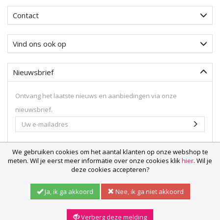
Contact
Vind ons ook op
Nieuwsbrief
Ontvang het laatste nieuws en aanbiedingen via onze
nieuwsbrief.
Uw
Aanme
e-
mailadres
We gebruiken cookies om het aantal klanten op onze webshop te
meten. Wil je eerst meer informatie over onze cookies klik
hier
. Wil je
deze cookies accepteren?
© 2026
Weethoeikheet.nl
Ja, ik ga akkoord
Nee, ik ga niet akkoord
Powered by
H1
Verberg deze melding