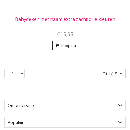
Babydeken met naam extra zacht drie kleuren
€15,95
Koop nu
Producten
Sorteren op
Titel A-Z
per
pagina
Onze service
Populair