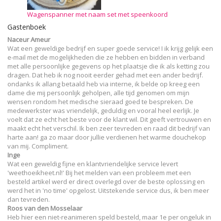
Wagenspanner met naam set met speenkoord
Gastenboek
Naceur Ameur
Wat een geweldige bedrijf en super goede service! I ik krijg gelijk een
e-mail met de mogelijkheden die ze hebben en bidden in verband
met alle persoonlijke gegevens op het plaatsje die ik als ketting zou
dragen. Dat heb ik nog nooit eerder gehad met een ander bedrijf.
ondanks ik allang betaald heb via interne, ik belde op kreeg een
dame die mij persoonlijk geholpen, alle tijd genomen om mijn
wensen rondom het medische sieraad goed te bespreken. De
medewerkster was vriendelijk, geduldig en vooral heel eerlijk. Je
voelt dat ze echt het beste voor de klant wil. Dit geeft vertrouwen en
maakt echt het verschil. Ik ben zeer tevreden en raad dit bedrijf van
harte aan! ga zo maar door jullie verdienen het warme douchekop
van mij. Compliment.
Inge
Wat een geweldig fijne en klantvriendelijke service levert
'weethoeikheet.nl!' Bij het melden van een probleem met een
besteld artikel werd er direct overlegd over de beste oplossing en
werd het in 'no time' opgelost. Uitstekende service dus, ik ben meer
dan tevreden.
Roos van den Mosselaar
Heb hier een niet-reanimeren speld besteld, maar 1e per ongeluk in