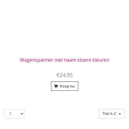
Wagenspanner met naam stoere kleuren
€24,95
Koop nu
Producten
Sorteren op
Titel A-Z
per
pagina