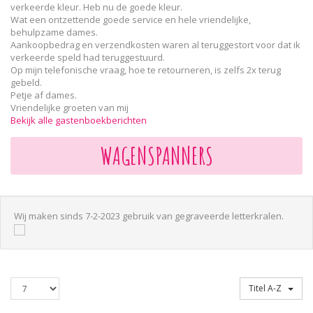
verkeerde kleur. Heb nu de goede kleur.
Wat een ontzettende goede service en hele vriendelijke,
behulpzame dames.
Aankoopbedrag en verzendkosten waren al teruggestort voor dat ik
verkeerde speld had teruggestuurd.
Op mijn telefonische vraag, hoe te retourneren, is zelfs 2x terug
gebeld.
Petje af dames.
Vriendelijke groeten van mij
Bekijk alle gastenboekberichten
WAGENSPANNERS
Wij maken sinds 7-2-2023 gebruik van gegraveerde letterkralen.
Producten
Sorteren op
Titel A-Z
per
pagina