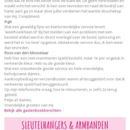
voelt dat ze echt het beste voor de klant wil. Dit geeft vertrouwen en
maakt echt het verschil. Ik ben zeer tevreden en raad dit bedrijf van
harte aan! ga zo maar door jullie verdienen het warme douchekop
van mij. Compliment.
Inge
Wat een geweldig fijne en klantvriendelijke service levert
'weethoeikheet.nl!' Bij het melden van een probleem met een
besteld artikel werd er direct overlegd over de beste oplossing en
werd het in 'no time' opgelost. Uitstekende service dus, ik ben meer
dan tevreden.
Roos van den Mosselaar
Heb hier een niet-reanimeren speld besteld, maar 1e per ongeluk in
verkeerde kleur. Heb nu de goede kleur.
Wat een ontzettende goede service en hele vriendelijke,
behulpzame dames.
Aankoopbedrag en verzendkosten waren al teruggestort voor dat ik
verkeerde speld had teruggestuurd.
Op mijn telefonische vraag, hoe te retourneren, is zelfs 2x terug
gebeld.
Petje af dames.
Vriendelijke groeten van mij
Bekijk alle gastenboekberichten
SLEUTELHANGERS & ARMBANDEN