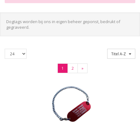
Dogtags worden bij ons in eigen beheer geponst, bedrukt of
gegraveerd.
Producten
Sorteren op
Titel A-Z
per
pagina
(Volgende)
1
2
»