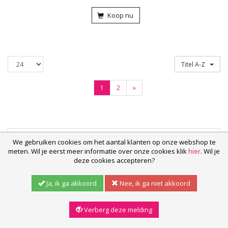
Koop nu
Producten
Sorteren op
Titel A-Z
per
pagina
(Volgende)
1
2
»
Onze service
We gebruiken cookies om het aantal klanten op onze webshop te
meten. Wil je eerst meer informatie over onze cookies klik
hier
. Wil je
deze cookies accepteren?
Populair
Ja, ik ga akkoord
Nee, ik ga niet akkoord
Contact
Verberg deze melding
Vind ons ook op