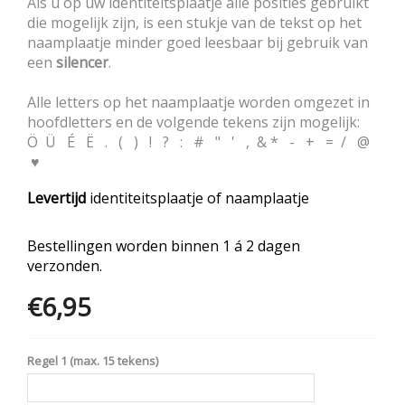
Als u op uw identiteitsplaatje alle posities gebruikt
die mogelijk zijn, is een stukje van de tekst op het
naamplaatje minder goed leesbaar bij gebruik van
een
silencer
.
Alle letters op het naamplaatje worden omgezet in
hoofdletters en de volgende tekens zijn mogelijk:
Ö Ü É Ë . ( ) ! ? : # " ' , & * - + = / @
♥
Levertijd
identiteitsplaatje of naamplaatje
Bestellingen worden binnen 1 á 2 dagen
verzonden.
€6,95
Opties
Regel 1 (max. 15 tekens)