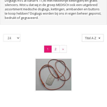
Dogtags RVS al vanaf € 11,95 met nikkelvrije ketting(en) en gratis
silencers. Wist u dat wij in de groep MEDISCH ook een uitgebreid
assortiment medische dogtags, kettingen, armbanden en buttons
te koop hebben? Dogtags worden bij ons in eigen beheer geponst,
bedrukt of gegraveerd.
Producten
Sorteren op
Titel A-Z
per
pagina
(Volgende)
1
2
»