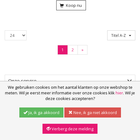
Koop nu
Producten
Sorteren op
Titel A-Z
per
pagina
(Volgende)
1
2
»
Onze service
We gebruiken cookies om het aantal klanten op onze webshop te
meten. Wil je eerst meer informatie over onze cookies klik
hier
. Wil je
Populair
deze cookies accepteren?
Ja, ik ga akkoord
Nee, ik ga niet akkoord
Contact
Verberg deze melding
Vind ons ook op