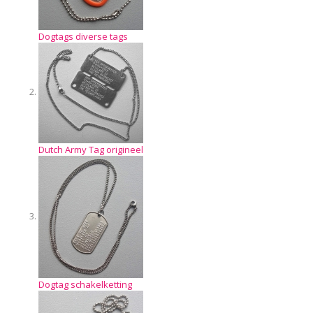
Dogtags diverse tags
Dutch Army Tag origineel
Dogtag schakelketting