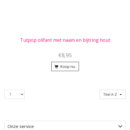
Tutpop olifant met naam en bijtring hout
€8,95
Koop nu
Producten
Sorteren op
Titel A-Z
per
pagina
Onze service