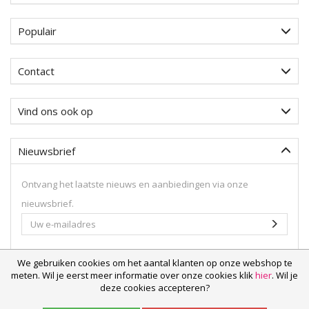
Populair
Contact
Vind ons ook op
Nieuwsbrief
Ontvang het laatste nieuws en aanbiedingen via onze
nieuwsbrief.
Uw
Aanme
e-
mailadres
We gebruiken cookies om het aantal klanten op onze webshop te
meten. Wil je eerst meer informatie over onze cookies klik
hier
. Wil je
deze cookies accepteren?
© 2026
Weethoeikheet.nl