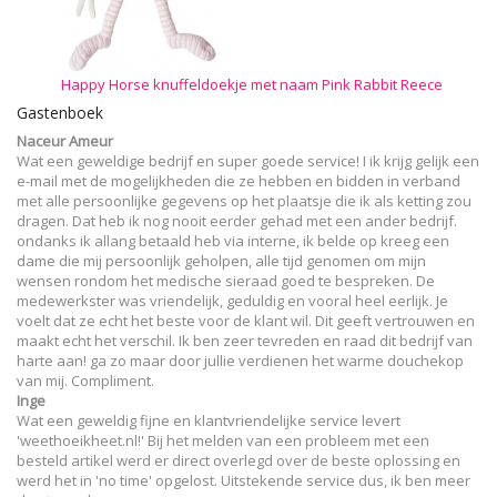
Happy Horse knuffeldoekje met naam Pink Rabbit Reece
Gastenboek
Naceur Ameur
Wat een geweldige bedrijf en super goede service! I ik krijg gelijk een
e-mail met de mogelijkheden die ze hebben en bidden in verband
met alle persoonlijke gegevens op het plaatsje die ik als ketting zou
dragen. Dat heb ik nog nooit eerder gehad met een ander bedrijf.
ondanks ik allang betaald heb via interne, ik belde op kreeg een
dame die mij persoonlijk geholpen, alle tijd genomen om mijn
wensen rondom het medische sieraad goed te bespreken. De
medewerkster was vriendelijk, geduldig en vooral heel eerlijk. Je
voelt dat ze echt het beste voor de klant wil. Dit geeft vertrouwen en
maakt echt het verschil. Ik ben zeer tevreden en raad dit bedrijf van
harte aan! ga zo maar door jullie verdienen het warme douchekop
van mij. Compliment.
Inge
Wat een geweldig fijne en klantvriendelijke service levert
'weethoeikheet.nl!' Bij het melden van een probleem met een
besteld artikel werd er direct overlegd over de beste oplossing en
werd het in 'no time' opgelost. Uitstekende service dus, ik ben meer