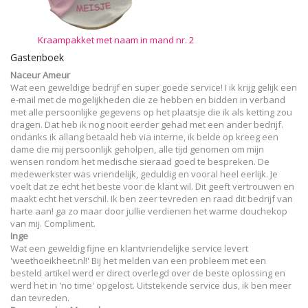
Kraampakket met naam in mand nr. 2
Gastenboek
Naceur Ameur
Wat een geweldige bedrijf en super goede service! I ik krijg gelijk een
e-mail met de mogelijkheden die ze hebben en bidden in verband
met alle persoonlijke gegevens op het plaatsje die ik als ketting zou
dragen. Dat heb ik nog nooit eerder gehad met een ander bedrijf.
ondanks ik allang betaald heb via interne, ik belde op kreeg een
dame die mij persoonlijk geholpen, alle tijd genomen om mijn
wensen rondom het medische sieraad goed te bespreken. De
medewerkster was vriendelijk, geduldig en vooral heel eerlijk. Je
voelt dat ze echt het beste voor de klant wil. Dit geeft vertrouwen en
maakt echt het verschil. Ik ben zeer tevreden en raad dit bedrijf van
harte aan! ga zo maar door jullie verdienen het warme douchekop
van mij. Compliment.
Inge
Wat een geweldig fijne en klantvriendelijke service levert
'weethoeikheet.nl!' Bij het melden van een probleem met een
besteld artikel werd er direct overlegd over de beste oplossing en
werd het in 'no time' opgelost. Uitstekende service dus, ik ben meer
dan tevreden.