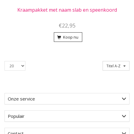
Kraampakket met naam slab en speenkoord
€22,95
Koop nu
Producten
Sorteren op
Titel A-Z
per
pagina
Onze service
Populair
Contact