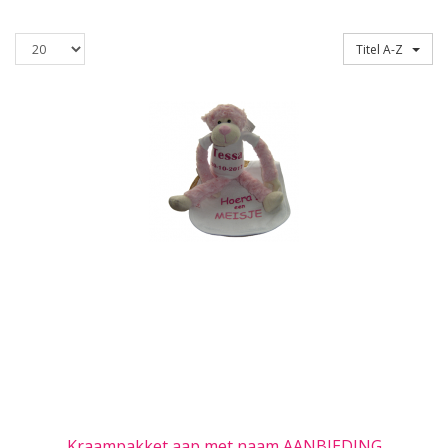
Producten
Sorteren op
Titel A-Z
per
pagina
Kraampakket aap met naam AANBIEDING