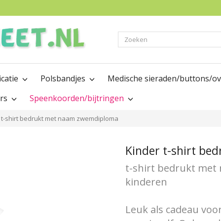
Zoeken
icatie
Polsbandjes
Medische sieraden/buttons/o
ers
Speenkoorden/bijtringen
 t-shirt bedrukt met naam zwemdiploma
Kinder t-shirt b
t-shirt bedrukt me
kinderen
Leuk als cadeau voo