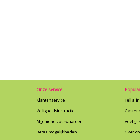
Onze service
Populai
Klantenservice
Tell a f
Veiligheidsinstructie
Gasten
Algemene voorwaarden
Veel ge
Betaalmogelijkheden
Over o