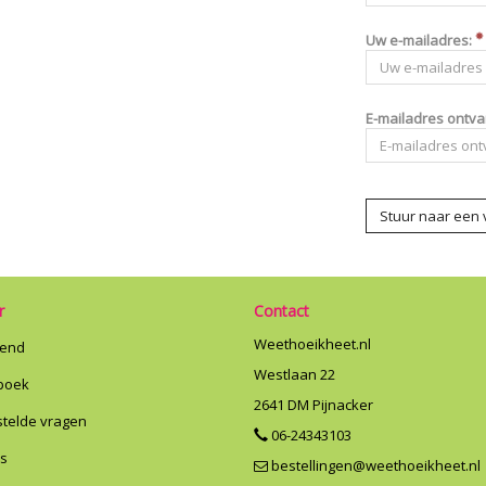
Uw e-mailadres:
E-mailadres ontva
Stuur naar een 
r
Contact
Weethoeikheet.nl
riend
Westlaan 22
boek
2641 DM
Pijnacker
stelde vragen
06-24343103
ns
bestellingen@weethoeikheet.nl