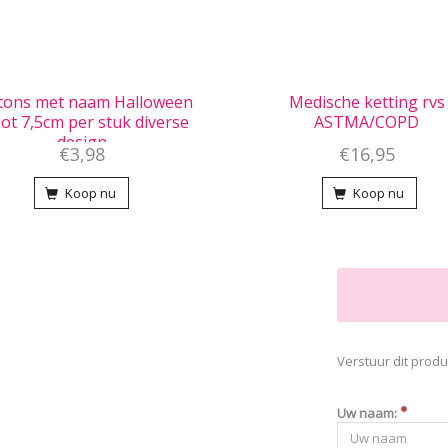
tons met naam Halloween
Medische ketting rvs
ot 7,5cm per stuk diverse
ASTMA/COPD
design
€3,98
€16,95
Koop nu
Koop nu
Verstuur dit produ
Uw naam: