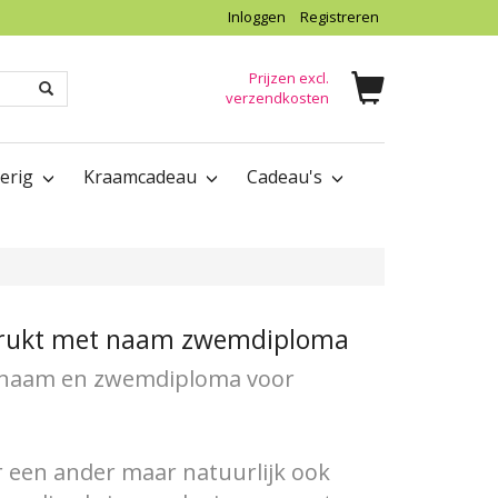
Inloggen
Registreren
Prijzen excl.
verzendkosten
verig
Kraamcadeau
Cadeau's
edrukt met naam zwemdiploma
t naam en zwemdiploma voor
r een ander maar natuurlijk ook