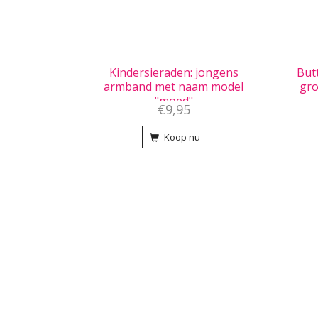
Kindersieraden: jongens
But
armband met naam model
gro
"moed"
€9,95
Koop nu