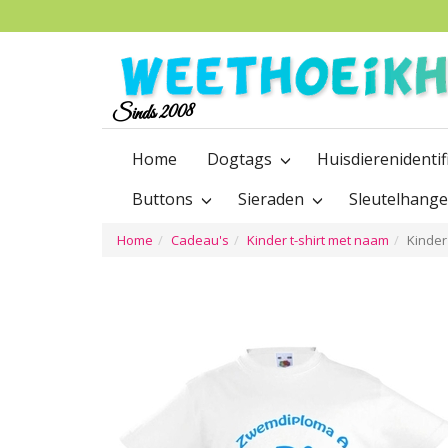
Sinds 2008
Home
Dogtags
Huisdierenidentif
Buttons
Sieraden
Sleutelhang
Home
Cadeau's
Kinder t-shirt met naam
Kinder