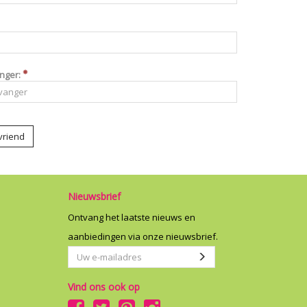
nger:
vriend
Nieuwsbrief
Ontvang het laatste nieuws en
aanbiedingen via onze nieuwsbrief.
Uw
Aanmelden
e-
Vind ons ook op
mailadres
Facebook
Twitter
Pinterest
Instagram