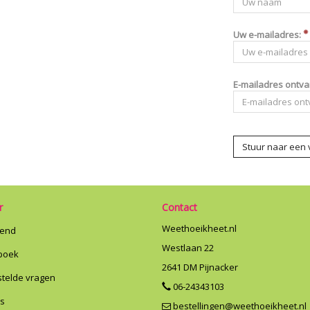
Uw e-mailadres:
E-mailadres ontva
Stuur naar een 
r
Contact
Weethoeikheet.nl
riend
Westlaan 22
boek
2641 DM
Pijnacker
stelde vragen
06-24343103
ns
bestellingen@weethoeikheet.nl