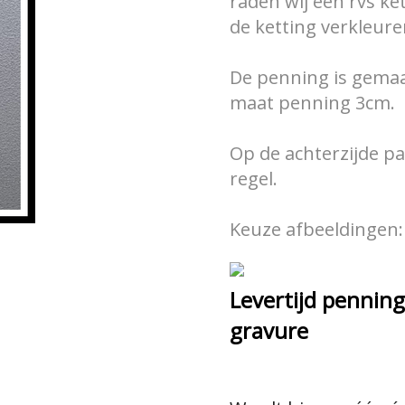
raden wij een rvs ke
de ketting verkleur
De penning is gemaa
maat penning 3cm.
Op de achterzijde pa
regel.
Keuze afbeeldingen:
Levertijd penning
gravure