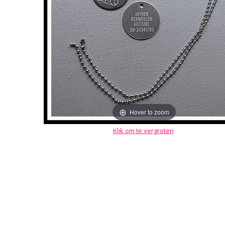
Hover to zoom
Klik om te vergroten