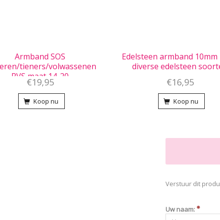
Armband SOS
Edelsteen armband 10mm 
eren/tieners/volwassenen
diverse edelsteen soor
RVS maat 14-20
€19,95
€16,95
Koop nu
Koop nu
Verstuur dit produ
Uw naam: