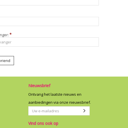
nger:
vriend
Nieuwsbrief
Ontvang het laatste nieuws en
aanbiedingen via onze nieuwsbrief.
Uw
Aanmelden
e-
Vind ons ook op
mailadres