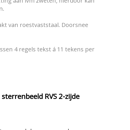
tting aan ivm zweten, hierdoor kan
en.
kt van roestvaststaal. Doorsnee
ssen 4 regels tekst á 11 tekens per
 sterrenbeeld RVS 2-zijde