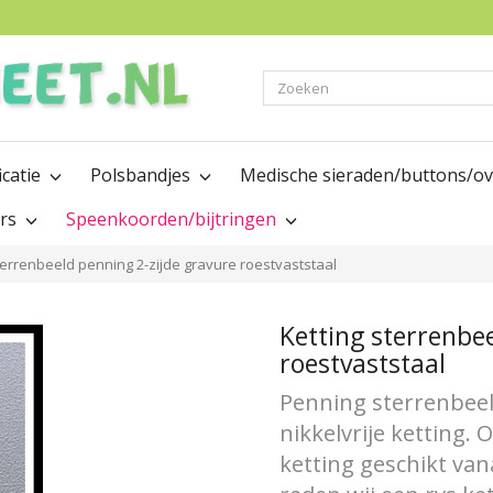
Zoeken
icatie
Polsbandjes
Medische sieraden/buttons/o
ers
Speenkoorden/bijtringen
terrenbeeld penning 2-zijde gravure roestvaststaal
Ketting sterrenbe
roestvaststaal
Penning sterrenbeel
nikkelvrije ketting.
ketting geschikt van