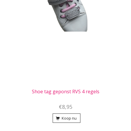
Shoe tag geponst RVS 4 regels
€8,95
Koop nu