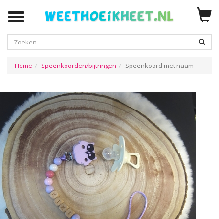
Zoeken
Home
Speenkoorden/bijtringen
Speenkoord met naam