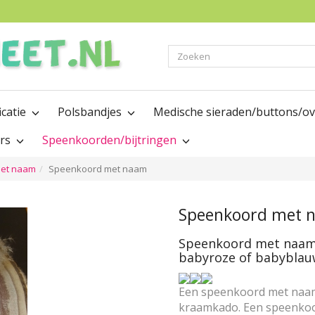
Zoeken
icatie
Polsbandjes
Medische sieraden/buttons/o
ers
Speenkoorden/bijtringen
et naam
Speenkoord met naam
Speenkoord met 
Speenkoord met naam 
babyroze of babybla
Een speenkoord met naam i
kraamkado. Een speenkoor