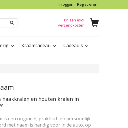
Inloggen
Registreren
Prijzen excl.
verzendkosten
verig
Kraamcadeau
Cadeau's
naam
haakkralen en houten kralen in
uw
s een origineel, praktisch en persoonlijk
d met naam is handig voor in de auto, op