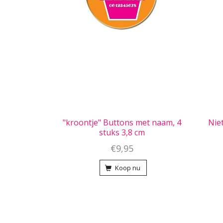
"kroontje" Buttons met naam, 4
Nie
stuks 3,8 cm
€9,95
Koop nu