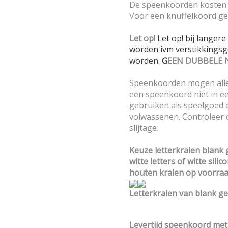
De speenkoorden kosten 
Voor een knuffelkoord gel
Let op!
Let op! bij lange
worden ivm verstikkingsg
worden.
G
EEN DUBBELE 
Speenkoorden mogen alle
een speenkoord niet in ee
gebruiken als speelgoed of
volwassenen. Controleer 
slijtage.
Keuze letterkralen blank
witte letters of witte sili
houten kralen op voorraa
Letterkralen van blank ge
Levertijd speenkoord me