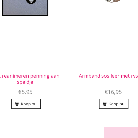
t reanimeren penning aan
Armband sos leer met rvs
speldje
€5,95
€16,95
Koop nu
Koop nu